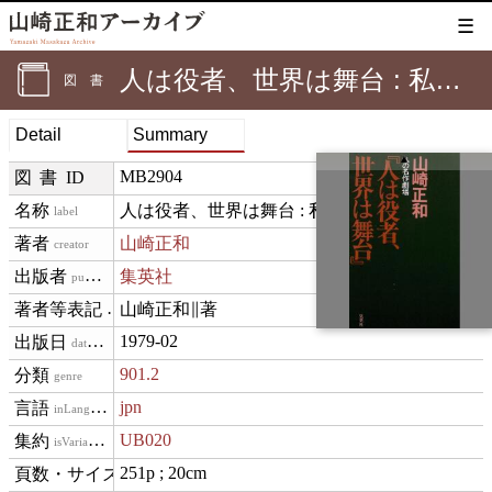
☰
人は役者、世界は舞台 : 私の名作劇場
図書
Detail
Summary
▲
MB2904
図書ID
人は役者、世界は舞台 : 私の名作劇場
label
山崎正和
creator
集英社
publisher
山崎正和∥著
creditText
1979-02
datePublished
901.2
genre
jpn
inLanguage
UB020
isVariantOf
251p ; 20cm
materialExtent