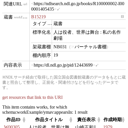
https://ndlsearch.ndl.go.jp/books/R100000002-I00
url
0001405435
B15219
⊟
workExample
蔵書
type
人は役者、世界は舞台 : 私の名作
name
劇場
NB031
バーチャル書棚
contentLocation
19
position
https://dl.ndl.go.jp/pid/12443699
hasView
※NDLサーチ経由で取得した国立国会図書館蔵書のデータをもとに蔵
書と照合して整理し、正規化・関連付けなどを行なったデータで
す。
get resources that link to this URI
This item contains works, for which
schema:workExample/ymav:appearsIn:
1 result
△
△
△
△
作品ID
作品タイトル
責任表示
作成時期
▽
▽
▽
▽
W00305
1979
人は役者、世界は舞
山崎正和∥