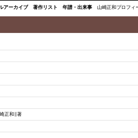
ルアーカイブ
著作リスト
年譜・出来事
山崎正和
プロフィ
山崎正和∥著