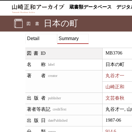
蔵書類データベース
デジタ
日本の町
図書
Detail
Summary
MB3706
図書ID
日本の町
label
丸谷才一
creator
山崎正和
文芸春秋
publisher
丸谷才一, 
creditText
1987-06
datePublished
914.6
genre