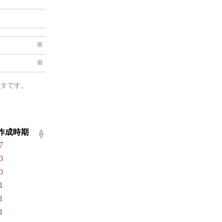
⊞
⊞
ータです。
作成時期
△
▽
7
0
0
1
1
1