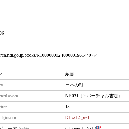
06
search.ndl.go.jp/books/R100000002-I000001961440
蔵書
pe
日本の町
me
NB031
バーチャル書棚
ntentLocation
13
sition
D15212-pre1
digitization
iiif-view:
B15212
hasView