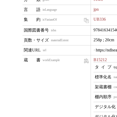
jpn
inLanguage
UB336
isVariantOf
97841634154
isbn
258p ; 20cm
materialExtent
https://ndl
url
B15212
workExample
ty
na
co
po