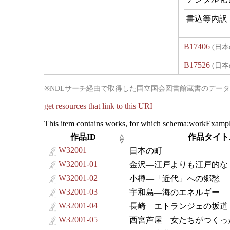
B17406
(日本
B17526
(日本
※NDLサーチ経由で取得した国立国会図書館蔵書のデー
get resources that link to this URI
This item contains works, for which schema:workExamp
作品ID
作品タイト
△
▽
W32001
日本の町
W32001-01
金沢―江戸よりも江戸的な
W32001-02
小樽―「近代」への郷愁
W32001-03
宇和島―海のエネルギー
W32001-04
長崎―エトランジェの坂道
W32001-05
西宮芦屋―女たちがつくっ