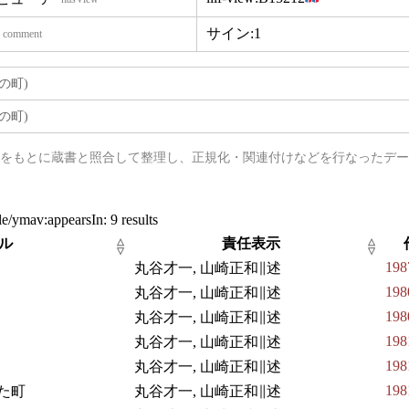
サイン:1
comment
の町)
の町)
タをもとに蔵書と照合して整理し、正規化・関連付けなどを行なったデ
le/ymav:appearsIn:
9 results
ル
責任表示
△
△
▽
▽
198
丸谷才一, 山崎正和∥述
198
丸谷才一, 山崎正和∥述
198
丸谷才一, 山崎正和∥述
198
丸谷才一, 山崎正和∥述
198
丸谷才一, 山崎正和∥述
198
た町
丸谷才一, 山崎正和∥述