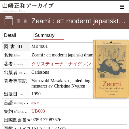
☰
Zeami : ett modernt japanskt drama
図書
Detail
Summary
▲
MB4001
図書ID
Zeami : ett modernt japanskt drama
label
クリスティーナ・ナイグレン
creator
Carlssons
publisher
Yamazaki Masakazu ,  inledning, tolkning och kom
creditText
mentarer av Christina Nygren
1990
datePublished
swe
inLanguage
UB003
isVariantOf
9789177983576
isbn
163 p. : ill. ; 22 cm
materialExtent