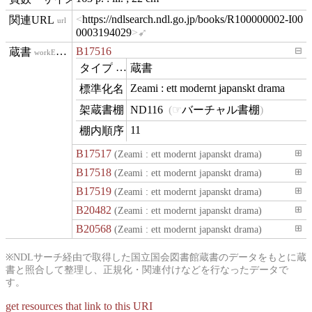
https://ndlsearch.ndl.go.jp/books/R100000002-I00
url
0003194029
B17516
⊟
workExample
蔵書
type
Zeami : ett modernt japanskt drama
name
ND116
バーチャル書棚
contentLocation
11
position
B17517
(Zeami : ett modernt japanskt drama)
⊞
B17518
(Zeami : ett modernt japanskt drama)
⊞
B17519
(Zeami : ett modernt japanskt drama)
⊞
B20482
(Zeami : ett modernt japanskt drama)
⊞
B20568
(Zeami : ett modernt japanskt drama)
⊞
※NDLサーチ経由で取得した国立国会図書館蔵書のデータをもとに蔵
書と照合して整理し、正規化・関連付けなどを行なったデータで
す。
get resources that link to this URI