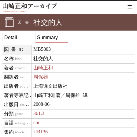
☰
社交的人
図書
Detail
Summary
MB5803
図書ID
社交的人
label
山崎正和
creator
周保雄
translator
上海译文出版社
publisher
山崎正和∥著／周保雄∥译
creditText
2008-06
datePublished
361.3
genre
chi
inLanguage
UB136
isVariantOf