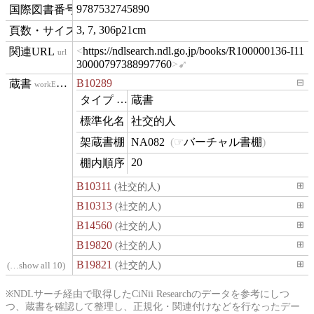
9787532745890
isbn
3, 7, 306p21cm
materialExtent
https://ndlsearch.ndl.go.jp/books/R100000136-I11
url
30000797388997760
B10289
⊟
workExample
蔵書
type
社交的人
name
NA082
バーチャル書棚
contentLocation
20
position
B10311
(社交的人)
⊞
B10313
(社交的人)
⊞
B14560
(社交的人)
⊞
B19820
(社交的人)
⊞
B19821
(社交的人)
⊞
…show all 10
※NDLサーチ経由で取得したCiNii Researchのデータを参考にしつ
つ、蔵書を確認して整理し、正規化・関連付けなどを行なったデー