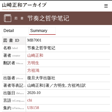
☰
节奏之哲学笔记
図書
Detail
Summary
MB7001
図書ID
节奏之哲学笔记
label
山崎正和
creator
方明生
translator
方祖鴻
復旦大学出版社
publisher
山崎正和∥著／方明生, 方祖鸿∥訳
creditText
2020-10
datePublished
chi
inLanguage
UB158
isVariantOf