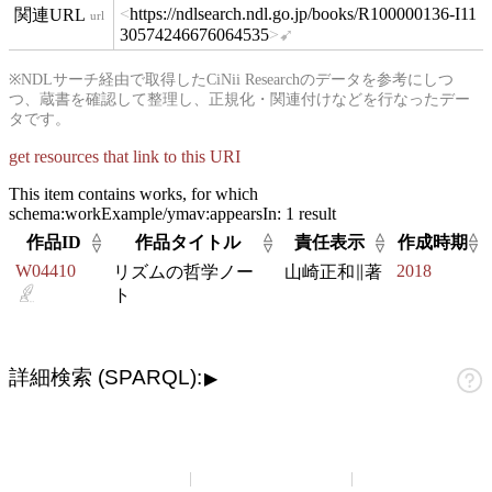
https://ndlsearch.ndl.go.jp/books/R100000136-I11
url
30574246676064535
※NDLサーチ経由で取得したCiNii Researchのデータを参考にしつ
つ、蔵書を確認して整理し、正規化・関連付けなどを行なったデー
タです。
get resources that link to this URI
This item contains works, for which
schema:workExample/ymav:appearsIn:
1 result
△
△
△
△
作品ID
作品タイトル
責任表示
作成時期
▽
▽
▽
▽
W04410
2018
リズムの哲学ノー
山崎正和∥著
ト
詳細検索 (SPARQL):
▶
山崎正和アーカイブ
アーカイブについて
お問い合わせ