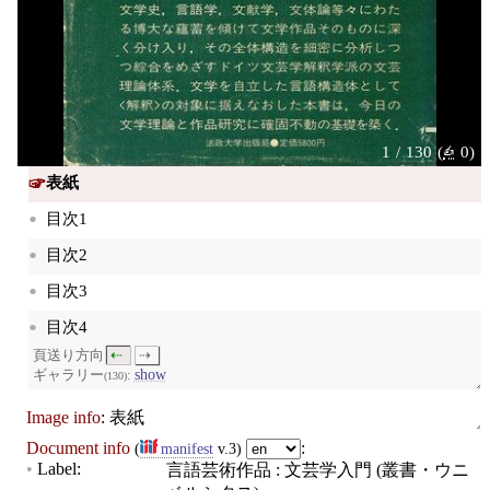
1 / 130 (
✍
0)
表紙
目次1
目次2
目次3
目次4
頁送り方向
⇠
⇢
目次5
show
ギャラリー
:
(130)
目次6
Image info
: 表紙
目次7
Document info
:
manifest
v.3
Label
言語芸術作品 : 文芸学入門 (叢書・ウニ
8頁：書込, 付箋, 線引