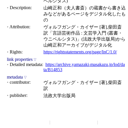
ベルシタス)
9頁：書込, 線引
Description
山崎正和（夫人書斎）の蔵書から書き込
みなどがあるページをデジタル化したも
10頁：線引
の
11頁：書込, 付箋, 線引
Attribution
ヴォルフガング・カイザー [著],柴田斎
20頁：線引
訳「言語芸術作品 : 文芸学入門 (叢書・
ウニベルシタス)」(法政大学出版局)から
44頁：線引
山崎正和アーカイブがデジタル化
48頁：線引
Rights
https://rightsstatements.org/page/InC/1.0/
link properties
55頁：書込, 線引
Detailed metadata
https://archive.yamazaki-masakazu.jp/lod/da
ta/B14853
56頁：線引
metadata
65頁：書込, 付箋
contributor
ヴォルフガング・カイザー [著],柴田斎
訳
66頁：線引
publisher
法政大学出版局
67頁：書込
68頁：線引
69頁：書込
山崎正和アーカイブ
アーカイブについて
お問い合わ
70頁：線引